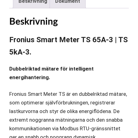
Beskrivning
Dokument
|
TS
Beskrivning
5kA-
3
Fronius Smart Meter TS 65A-3 | TS
mängd
5kA-3.
Dubbel
riktad mätare för intelligent
energihantering.
Fronius Smart Meter TS är en dubbelriktad mätare,
som optimerar självförbrukningen, registrerar
lastkurvorna och styr de olika energiflödena. De
extremt noggranna mätningarna och den snabba
kommunikationen via Modbus RTU-gränssnittet
ger en snabb och noggrann dynamisk