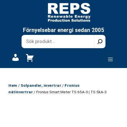
Hoppa
till
innehåll
Förnyelsebar energi sedan 2005
Mitt
Meny
konto
Hem
/
Solpaneler, invertrar
/
Fronius
nätinvertrar
/ Fronius Smart Meter TS 65A-3 | TS 5kA-3