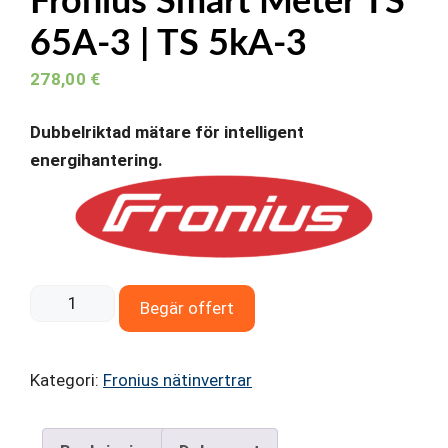
Fronius Smart Meter TS
65A-3 | TS 5kA-3
278,00
€
Dubbelriktad mätare för intelligent
energihantering.
Fronius
Begär offert
Smart
Meter
Kategori:
Fronius nätinvertrar
TS
65A-
3