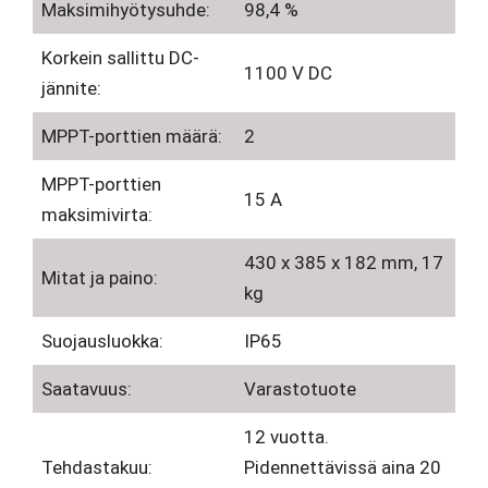
Maksimihyötysuhde:
98,4 %
Korkein sallittu DC-
1100 V DC
jännite:
MPPT-porttien määrä:
2
MPPT-porttien
15 A
maksimivirta:
430 x 385 x 182 mm, 17
Mitat ja paino:
kg
Suojausluokka:
IP65
Saatavuus:
Varastotuote
12 vuotta.
Tehdastakuu:
Pidennettävissä aina 20