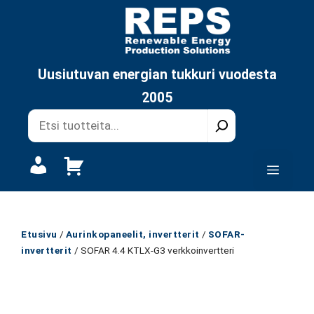
Siirry
sisältöön
Uusiutuvan energian tukkuri vuodesta
2005
Oma
Valikk
tili
Etusivu
/
Aurinkopaneelit, invertterit
/
SOFAR-
invertterit
/ SOFAR 4.4 KTLX-G3 verkkoinvertteri