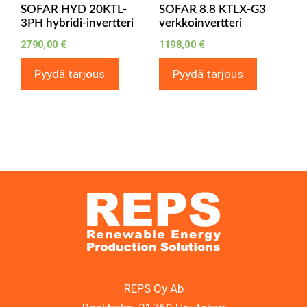
SOFAR HYD 20KTL-
SOFAR 8.8 KTLX-G3
3PH hybridi-invertteri
verkkoinvertteri
2790,00
€
1198,00
€
Pyydä tarjous
Pyydä tarjous
REPS Oy Ab