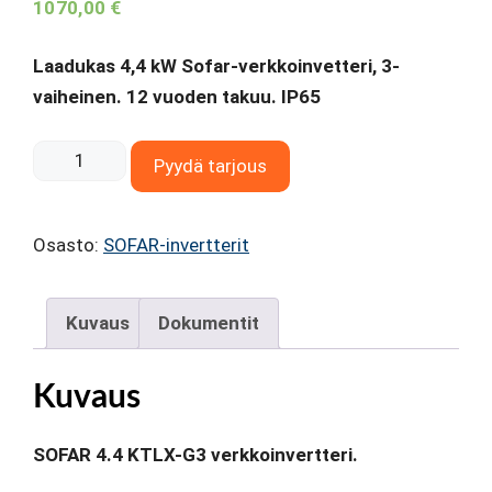
1070,00
€
Laadukas 4,4 kW Sofar-verkkoinvetteri, 3-
vaiheinen. 12 vuoden takuu. IP65
SOFAR
Pyydä tarjous
4.4
KTLX-
Osasto:
SOFAR-invertterit
G3
verkkoinvertteri
määrä
Kuvaus
Dokumentit
Kuvaus
SOFAR 4.4 KTLX-G3 verkkoinvertteri.