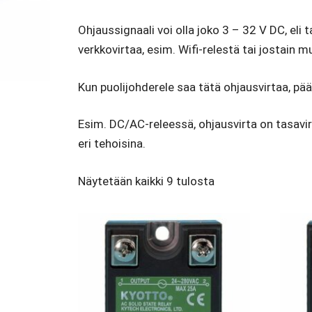
Ohjaussignaali voi olla joko 3 – 32 V DC, eli 
verkkovirtaa, esim. Wifi-relestä tai jostain m
Kun puolijohderele saa tätä ohjausvirtaa, pään
Esim. DC/AC-releessä, ohjausvirta on tasavir
eri tehoisina.
Näytetään kaikki 9 tulosta