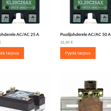
johderele AC/AC 25 A
Puolijohderele AC/AC 50 A
€
32,00
€
dä tarjous
Pyydä tarjous