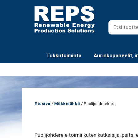
Siirry
sisältöön
Tukkutoiminta
Aurinkopaneelit, i
Etusivu
/
Mökkisähkö
/ Puolijohdereleet
Puolijohderele toimii kuten katkaisija, paitsi 