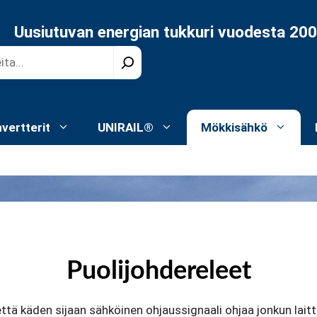
Uusiutuvan energian tukkuri vuodesta 20
nvertterit
UNIRAIL®
Mökkisähkö
Puolijohdereleet
että käden sijaan sähköinen ohjaussignaali ohjaa jonkun laitte