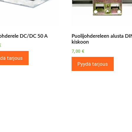
johderele DC/DC 50 A
Puolijohdereleen alusta DI
kiskoon
€
7,00
€
dä tarjous
Pyydä tarjous