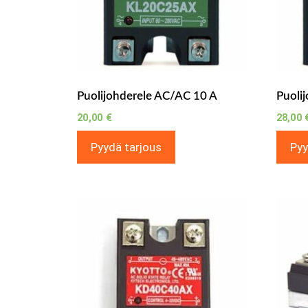
Puolijohderele AC/AC 10 A
Puoli
20,00
€
28,00
Pyydä tarjous
Pyy