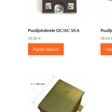
Puolijohderele DC/AC 50 A
Puoli
29,00
€
38,00
Pyydä tarjous
Pyy