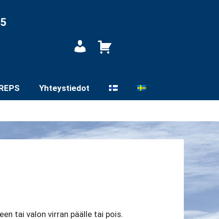
05
Oma
tili
REPS
Yhteystiedot
en tai valon virran päälle tai pois.