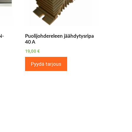
N-
Puolijohdereleen jäähdytysripa
40 A
19,00
€
Pyydä tarjous