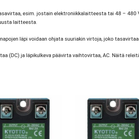
tasavirtaa, esim. jostain elektroniikkalaitteesta tai 48 – 48
uusta laitteesta.
apojen läpi voidaan ohjata suuriakin virtoja, joko tasavirtaa
taa (DC) ja läpikulkeva päävirta vaihtovirtaa, AC. Näitä rel