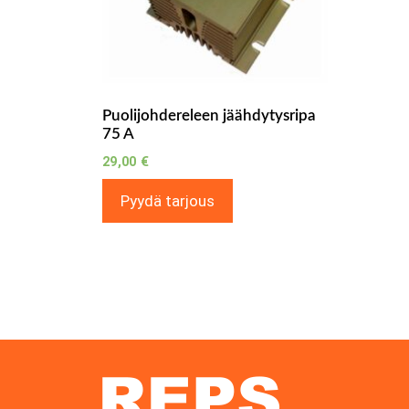
Puolijohdereleen jäähdytysripa
75 A
29,00
€
Pyydä tarjous