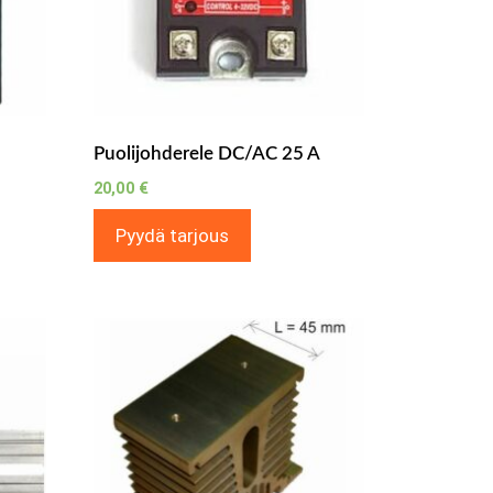
Puolijohderele DC/AC 25 A
20,00
€
Pyydä tarjous