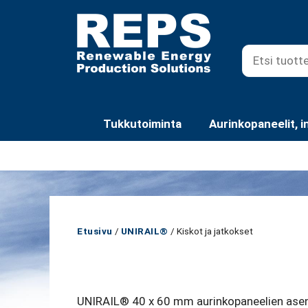
Siirry
sisältöön
Tukkutoiminta
Aurinkopaneelit, i
Etusivu
/
UNIRAIL®
/ Kiskot ja jatkokset
UNIRAIL® 40 x 60 mm aurinkopaneelien asenn