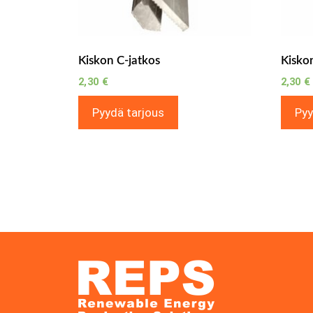
Kiskon C-jatkos
Kisko
2,30
€
2,30
€
Pyydä tarjous
Pyy