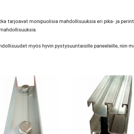
tarjoavat monipuolisia mahdollisuuksia eri pika- ja perintei
smahdollisuuksia.
ollisuudet myös hyvin pystysuuntaisille paneeleille, niin ma