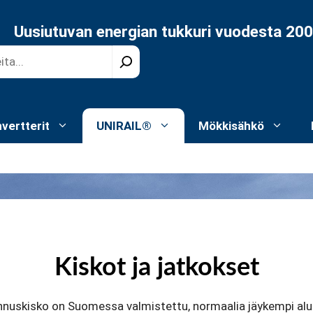
Uusiutuvan energian tukkuri vuodesta 20
nvertterit
UNIRAIL®
Mökkisähkö
Kiskot ja jatkokset
uskisko on Suomessa valmistettu, normaalia jäykempi alum