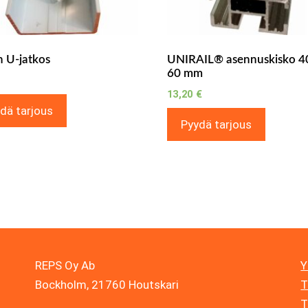
n U-jatkos
UNIRAIL® asennuskisko 4
60 mm
13,20
€
dä tarjous
Pyydä tarjous
REPS Oy Ab
Y
Bockholm, 21760 Houtskari
T
T