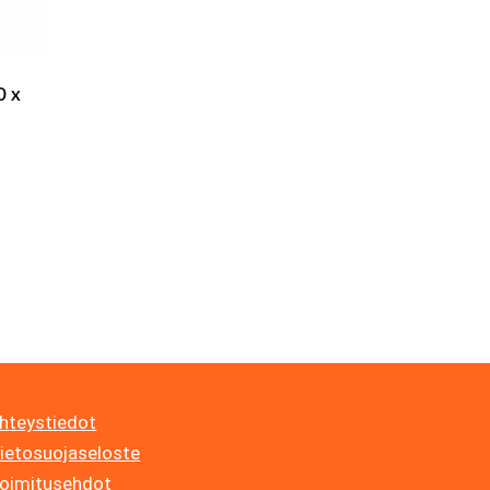
0 x
hteystiedot
ietosuojaseloste
oimitusehdot