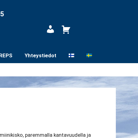
05
Oma
tili
REPS
Yhteystiedot
iinikisko, paremmalla kantavuudella ja