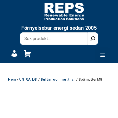
Hoppa
till
innehåll
Förnyelsebar energi sedan 2005
Mitt
Meny
konto
Hem
/
UNIRAIL®
/
Bultar och muttrar
/ Spårmutter M8