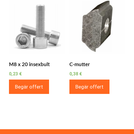
M8 x 20 insexbult
C-mutter
0,23
€
0,38
€
Begär offert
Begär offert