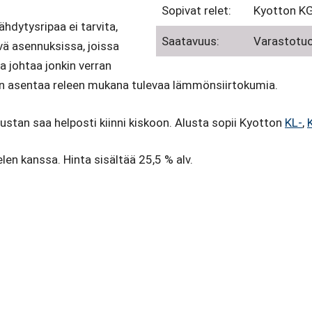
Sopivat relet:
Kyotton KG-
hdytysripaa ei tarvita,
Saatavuus:
Varastotu
vä asennuksissa, joissa
 johtaa jonkin verran
akin asentaa releen mukana tulevaa lämmönsiirtokumia.
lustan saa helposti kiinni kiskoon. Alusta sopii Kyotton
KL-
,
en kanssa. Hinta sisältää 25,5 % alv.