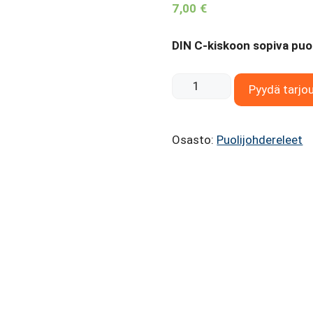
7,00
€
DIN C-kiskoon sopiva puol
Puolijohdereleen
Pyydä tarjo
alusta
DIN-
Osasto:
Puolijohdereleet
kiskoon
määrä