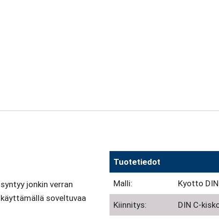
Tuotetiedot
Malli:
Kyotto DIN
syntyy jonkin verran
ä käyttämällä soveltuvaa
Kiinnitys:
DIN C-kisk