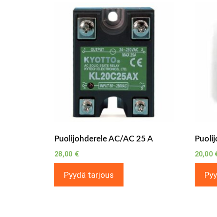
Puolijohderele AC/AC 25 A
Puoli
28,00
€
20,00
Pyydä tarjous
Pyy