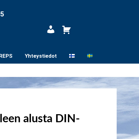
05
Oma
tili
REPS
Yhteystiedot
leen alusta DIN-