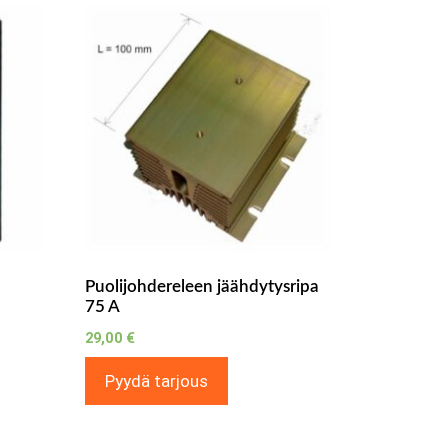
Puolijohdereleen jäähdytysripa
75 A
29,00
€
Pyydä tarjous