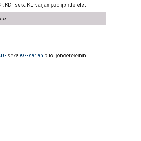
, KD- sekä KL-sarjan puolijohderelet
ote
KD-
sekä
KG-sarjan
puolijohdereleihin.