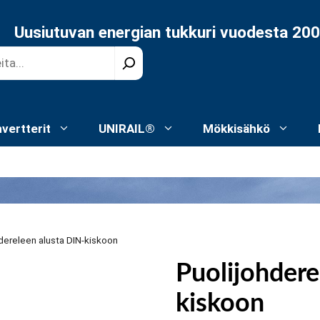
Uusiutuvan energian tukkuri vuodesta 20
nvertterit
UNIRAIL®
Mökkisähkö
dereleen alusta DIN-kiskoon
Puolijohdere
kiskoon