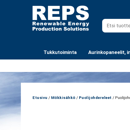
Siirry
sisältöön
Tukkutoiminta
Aurinkopaneelit, i
Etusivu
/
Mökkisähkö
/
Puolijohdereleet
/ Puolijoh