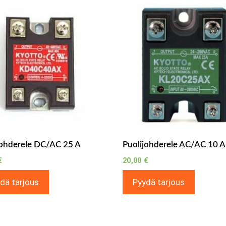
johderele DC/AC 25 A
Puolijohderele AC/AC 10 A
€
20,00
€
dä tarjous
Pyydä tarjous