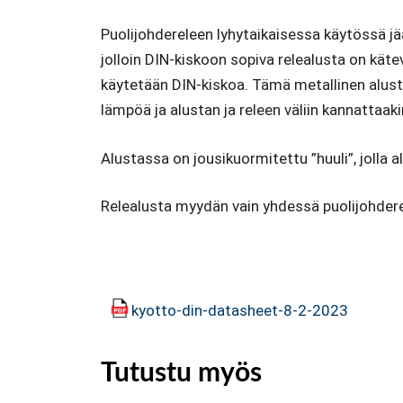
Puolijohdereleen lyhytaikaisessa käytössä jää
jolloin DIN-kiskoon sopiva relealusta on käte
käytetään DIN-kiskoa. Tämä metallinen alusta
lämpöä ja alustan ja releen väliin kannatta
Alustassa on jousikuormitettu ”huuli”, jolla a
Relealusta myydän vain yhdessä puolijohderel
kyotto-din-datasheet-8-2-2023
Tutustu myös