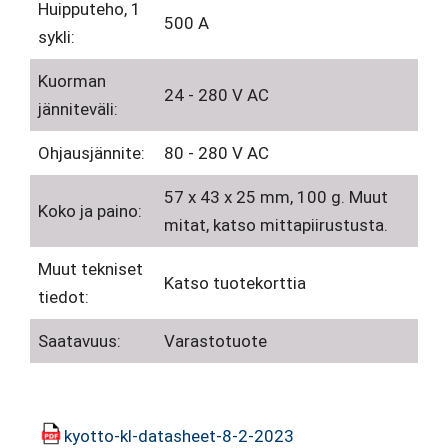
Huipputeho, 1
500 A
sykli:
Kuorman
24 - 280 V AC
jänniteväli:
Ohjausjännite:
80 - 280 V AC
57 x 43 x 25 mm, 100 g. Muut
Koko ja paino:
mitat, katso mittapiirustusta.
Muut tekniset
Katso tuotekorttia
tiedot:
Saatavuus:
Varastotuote
kyotto-kl-datasheet-8-2-2023