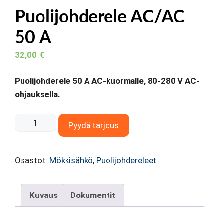
Puolijohderele AC/AC
50 A
32,00
€
Puolijohderele 50 A AC-kuormalle, 80-280 V AC-
ohjauksella.
Puolijohderele
Pyydä tarjous
AC/AC
50
Osastot:
Mökkisähkö
,
Puolijohdereleet
A
määrä
Kuvaus
Dokumentit