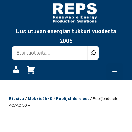
Siirry
sisältöön
Uusiutuvan energian tukkuri vuodesta
2005
Oma
Valikk
tili
Etusivu
/
Mökkisähkö
/
Puolijohdereleet
/ Puolijohderele
AC/AC 50 A