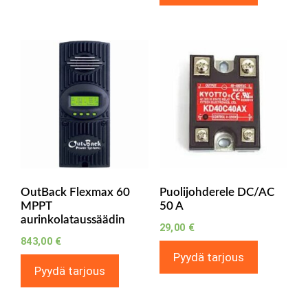
OutBack Flexmax 60
Puolijohderele DC/AC
MPPT
50 A
aurinkolataussäädin
29,00
€
843,00
€
Pyydä tarjous
Pyydä tarjous