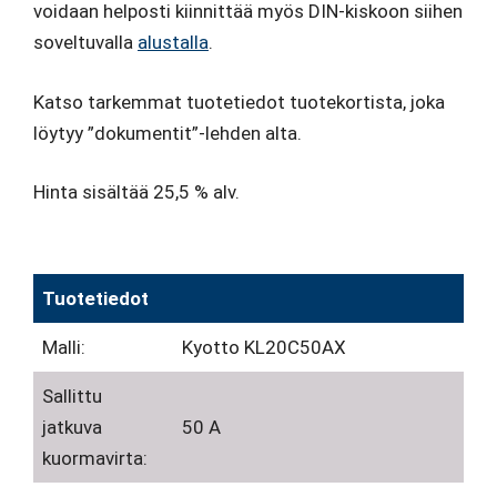
voidaan helposti kiinnittää myös DIN-kiskoon siihen
soveltuvalla
alustalla
.
Katso tarkemmat tuotetiedot tuotekortista, joka
löytyy ”dokumentit”-lehden alta.
Hinta sisältää 25,5 % alv.
Tuotetiedot
Malli:
Kyotto KL20C50AX
Sallittu
jatkuva
50 A
kuormavirta: