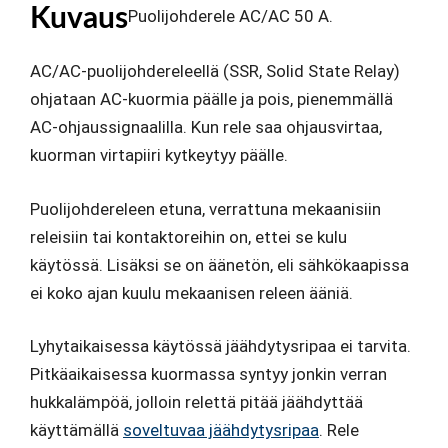
Kuvaus
Puolijohderele AC/AC 50 A.
AC/AC-puolijohdereleellä (SSR, Solid State Relay)
ohjataan AC-kuormia päälle ja pois, pienemmällä
AC-ohjaussignaalilla. Kun rele saa ohjausvirtaa,
kuorman virtapiiri kytkeytyy päälle.
Puolijohdereleen etuna, verrattuna mekaanisiin
releisiin tai kontaktoreihin on, ettei se kulu
käytössä. Lisäksi se on äänetön, eli sähkökaapissa
ei koko ajan kuulu mekaanisen releen ääniä.
Lyhytaikaisessa käytössä jäähdytysripaa ei tarvita.
Pitkäaikaisessa kuormassa syntyy jonkin verran
hukkalämpöä, jolloin relettä pitää jäähdyttää
käyttämällä
soveltuvaa jäähdytysripaa
. Rele