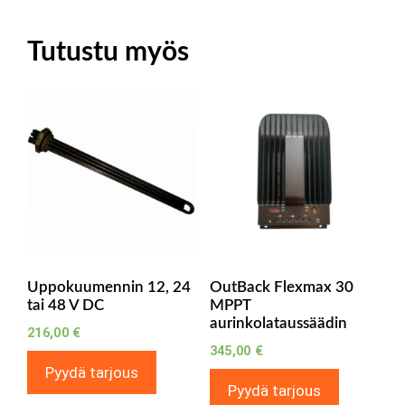
Tutustu myös
Uppokuumennin 12, 24
OutBack Flexmax 30
tai 48 V DC
MPPT
aurinkolataussäädin
216,00
€
345,00
€
Pyydä tarjous
Pyydä tarjous