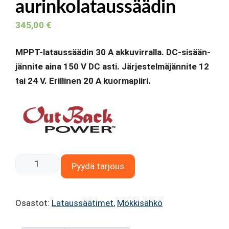
aurinkolataussäädin
345,00
€
MPPT-lataussäädin 30 A akkuvirralla. DC-sisään-
jännite aina 150 V DC asti. Järjestelmäjännite 12
tai 24 V. Erillinen 20 A kuormapiiri.
OutBack
Pyydä tarjous
Flexmax
30
Osastot:
Lataussäätimet
,
Mökkisähkö
MPPT
aurinkolataussäädin