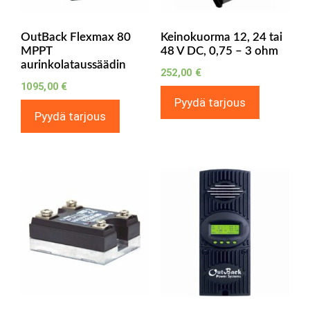
OutBack Flexmax 80
Keinokuorma 12, 24 tai
MPPT
48 V DC, 0,75 – 3 ohm
aurinkolataussäädin
252,00
€
1095,00
€
Pyydä tarjous
Pyydä tarjous