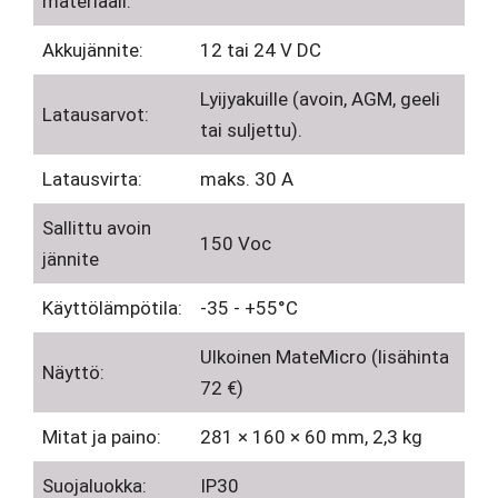
materiaali:
Akkujännite:
12 tai 24 V DC
Lyijyakuille (avoin, AGM, geeli
Latausarvot:
tai suljettu).
Latausvirta:
maks. 30 A
Sallittu avoin
150 Voc
jännite
Käyttölämpötila:
-35 - +55°C
Ulkoinen MateMicro (lisähinta
Näyttö:
72 €)
Mitat ja paino:
281 × 160 × 60 mm, 2,3 kg
Suojaluokka:
IP30