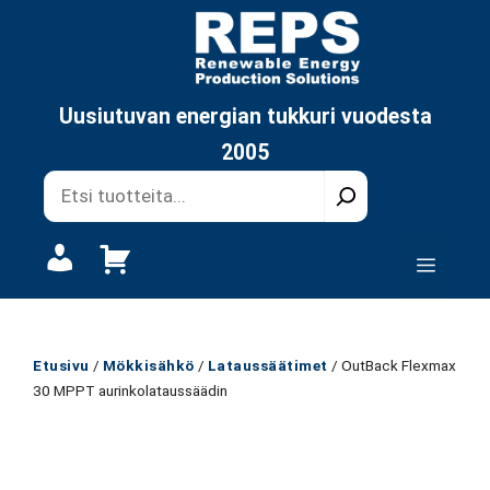
Siirry
sisältöön
Uusiutuvan energian tukkuri vuodesta
2005
Oma
Valikk
tili
Etusivu
/
Mökkisähkö
/
Lataussäätimet
/ OutBack Flexmax
30 MPPT aurinkolataussäädin