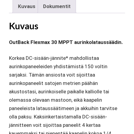
määrä
Kuvaus
Dokumentit
Kuvaus
OutBack Flexmax 30 MPPT aurinkolataussäädin.
Korkea DC-sisään-jännite* mahdollistaa
aurinkopaneeleiden yhdistämistä 150 voltin
sarjaksi. Tämän ansiosta voit sijoittaa
aurinkopaneelit satojen metrien päähän
akustostasi, aurinkoiselle paikalle kalliolle tai
olemassa olevaan mastoon, eikä kaapelin
paneeleista lataussäätimeen ja akkuihin tarvitse
olla paksu. Kaksinkertaistamalla DC-sisään-
jännitteen voit sijoittaa paneelit 4 kertaa
kauemmaksi tai pienentää kaapelin kokoa 1/4