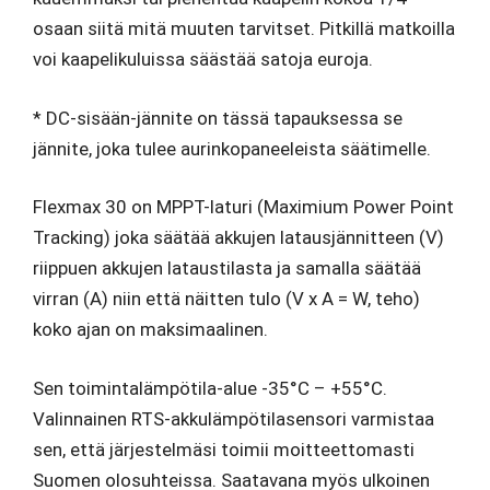
osaan siitä mitä muuten tarvitset. Pitkillä matkoilla
voi kaapelikuluissa säästää satoja euroja.
* DC-sisään-jännite on tässä tapauksessa se
jännite, joka tulee aurinkopaneeleista säätimelle.
Flexmax 30 on MPPT-laturi (Maximium Power Point
Tracking) joka säätää akkujen latausjännitteen (V)
riippuen akkujen lataustilasta ja samalla säätää
virran (A) niin että näitten tulo (V x A = W, teho)
koko ajan on maksimaalinen.
Sen toimintalämpötila-alue -35°C – +55°C.
Valinnainen RTS-akkulämpötilasensori varmistaa
sen, että järjestelmäsi toimii moitteettomasti
Suomen olosuhteissa. Saatavana myös ulkoinen