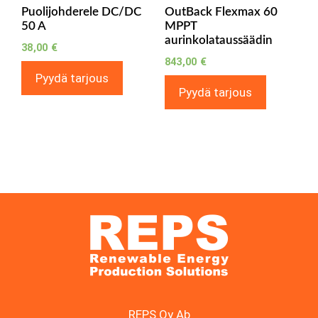
Puolijohderele DC/DC
OutBack Flexmax 60
50 A
MPPT
aurinkolataussäädin
38,00
€
843,00
€
Pyydä tarjous
Pyydä tarjous
REPS Oy Ab