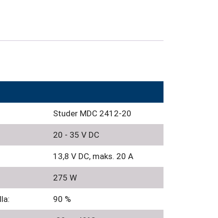
Studer MDC 2412-20
20 - 35 V DC
13,8 V DC, maks. 20 A
275 W
la:
90 %