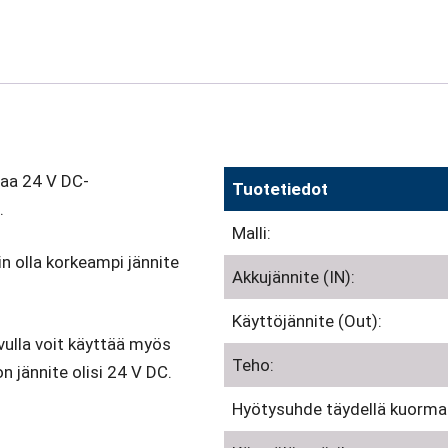
muunnin
määrä
aa 24 V DC-
Tuotetiedot
.
Malli:
n olla korkeampi jännite
Akkujännite (IN):
Käyttöjännite (Out):
lla voit käyttää myös
Teho:
on jännite olisi 24 V DC.
Hyötysuhde täydellä kuormal