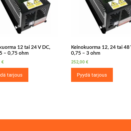
kuorma 12 tai 24 V DC,
Keinokuorma 12, 24 tai 48
5 – 0,75 ohm
0,75 – 3 ohm
0
€
252,00
€
dä tarjous
Pyydä tarjous