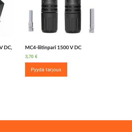
 V DC,
MC4-liitinpari 1500 V DC
3,70
€
Pyydä tarjous