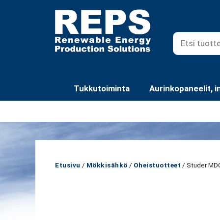
Siirry
sisältöön
Tukkutoiminta
Aurinkopaneelit, i
Etusivu
/
Mökkisähkö
/
Oheistuotteet
/ Studer MD