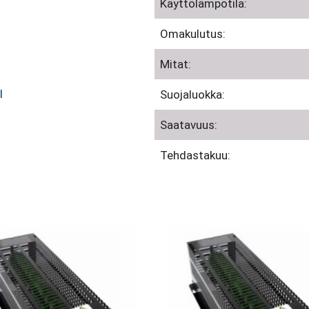
Käyttölämpötila:
Omakulutus:
Mitat:
l
Suojaluokka:
Saatavuus:
Tehdastakuu: