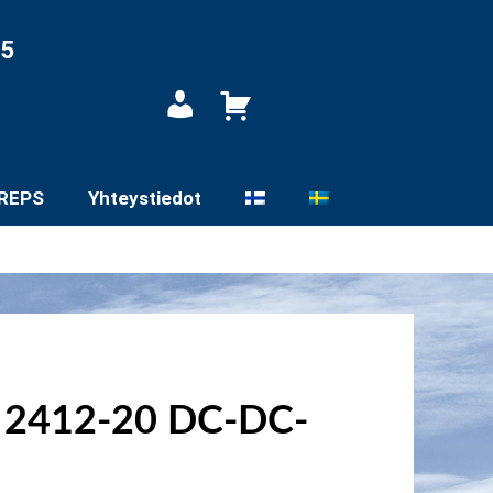
05
Oma
tili
REPS
Yhteystiedot
 2412-20 DC-DC-