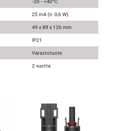
-20 - +40°C
25 mA (n. 0,6 W)
49 x 88 x 126 mm
IP21
Varastotuote
2 vuotta