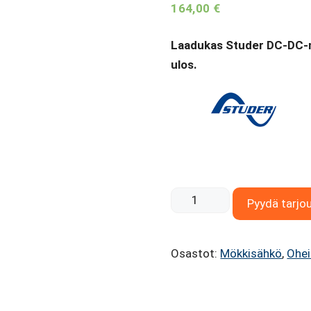
164,00
€
Laadukas Studer DC-DC-mu
ulos.
Studer
Pyydä tarjo
MDC
2412-
Osastot:
Mökkisähkö
,
Ohei
20
DC-
DC-