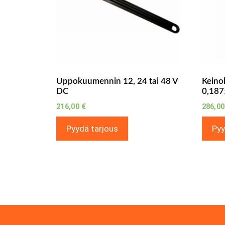
Uppokuumennin 12, 24 tai 48 V
Keino
DC
0,187
216,00
€
286,0
Pyydä tarjous
Pyy