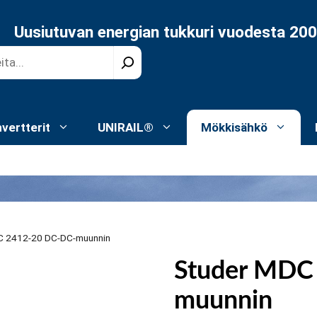
Uusiutuvan energian tukkuri vuodesta 20
nvertterit
UNIRAIL®
Mökkisähkö
C 2412-20 DC-DC-muunnin
Studer MDC
muunnin