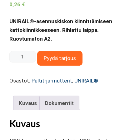
0,26
€
UNIRAIL®-asennuskiskon kiinnittämiseen
kattokiinnikkeeseen. Rihlattu laippa.
Ruostumaton A2.
M10-
Pyydä tarjous
laippamutteri
määrä
Osastot:
Pultit-ja-mutterit
,
UNIRAIL®
Kuvaus
Dokumentit
Kuvaus