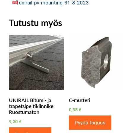
unirail-pv-mounting-31-8-2023
Tutustu myös
UNIRAIL Bitumi- ja
C-mutteri
trapetsipeltikiinnike.
0,38
€
Ruostumaton
9,30
€
Pyydä tarjous