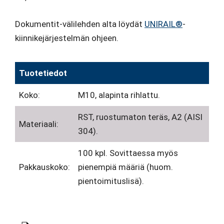
Dokumentit-välilehden alta löydät
UNIRAIL®
-
kiinnikejärjestelmän ohjeen.
Tuotetiedot
Koko:
M10, alapinta rihlattu.
RST, ruostumaton teräs, A2 (AISI
Materiaali:
304).
100 kpl. Sovittaessa myös
Pakkauskoko:
pienempiä määriä (huom.
pientoimituslisä).