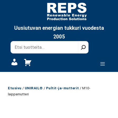
Siirry
sisältöön
Uusiutuvan energian tukkuri vuodesta
2005
Oma
Valikk
tili
Etusivu
/
UNIRAIL®
/
Pultit-ja-mutterit
/ M10-
laippamutteri