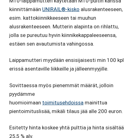
M10-laippamutteri käytetään M10-pultin kanssa
kiinnittämään
UNIRAIL®-kisko
alusrakenteeseen,
esim. kattokiinnikkeeseen tai muuhun
alusrakenteeseen. Mutterin alapinta on rihlattu,
jolla se pureutuu hyvin kiinnikekappaleeseensa,
estäen sen avautumista vahingossa.
Laippamutteri myydään ensisijaisesti min 100 kpl
erissä asentaville liikkeille ja jälleenmyyjille.
Sovittaessa myös pienemmät määrät, jolloin
pyydämme
huomioimaan
toimitusehdoissa
mainittua
pientoimituslisää, mikäli tilaus jää alle 200 euron.
Esitetty hinta koskee yhtä pulttia ja hinta sisältää
25,5 % alv.