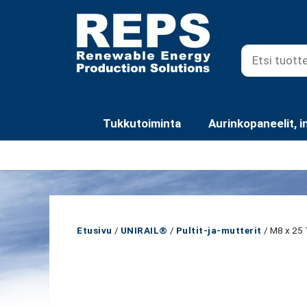
Siirry
sisältöön
Tukkutoiminta
Aurinkopaneelit, i
Etusivu
/
UNIRAIL®
/
Pultit-ja-mutterit
/ M8 x 25 T