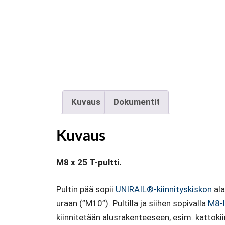
Kuvaus
Dokumentit
Kuvaus
M8 x 25 T-pultti.
Pultin pää sopii
UNIRAIL®-kiinnityskiskon
ala
uraan (”M10”). Pultilla ja siihen sopivalla
M8-l
kiinnitetään alusrakenteeseen, esim. kattok