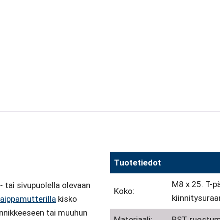
Tuotetiedot
M8 x 25. T-p
- tai sivupuolella olevaan
Koko:
kiinnitysuraa
aippamutterilla
kisko
iinnikkeeseen tai muuhun
Materiaali:
RST, ruostum