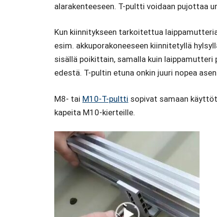
alarakenteeseen. T-pultti voidaan pujottaa u
Kun kiinnitykseen tarkoitettua laippamutteri
esim. akkuporakoneeseen kiinnitetyllä hylsyllä
sisällä poikittain, samalla kuin laippamutteri
edestä. T-pultin etuna onkin juuri nopea as
M8- tai
M10-T-pultti
sopivat samaan käyttötark
kapeita M10-kierteille.