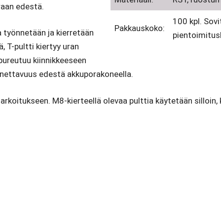
raan edestä.
100 kpl. Sov
Pakkauskoko:
a työnnetään ja kierretään
pientoimitusl
, T-pultti kiertyy uran
 pureutuu kiinnikkeeseen
ennettavuus edestä akkuporakoneella.
oitukseen. M8-kierteellä olevaa pulttia käytetään silloin, ku