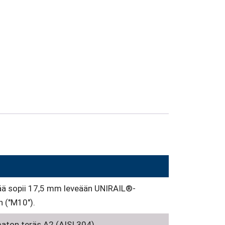
ää sopii 17,5 mm leveään UNIRAIL®-
n ("M10").
aton teräs A2 (AISI 304).