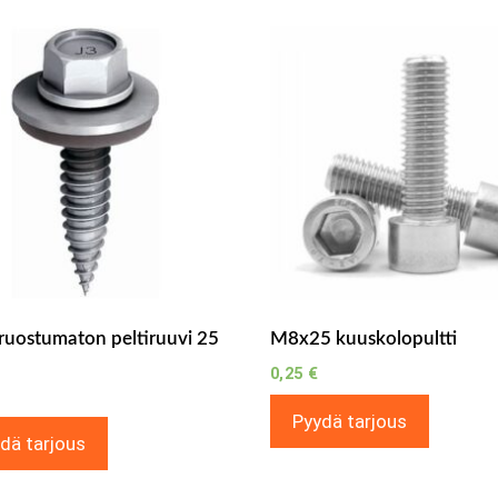
ruostumaton peltiruuvi 25
M8x25 kuuskolopultti
0,25
€
Pyydä tarjous
dä tarjous