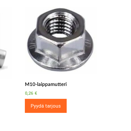
M10-laippamutteri
0,26
€
Pyydä tarjous