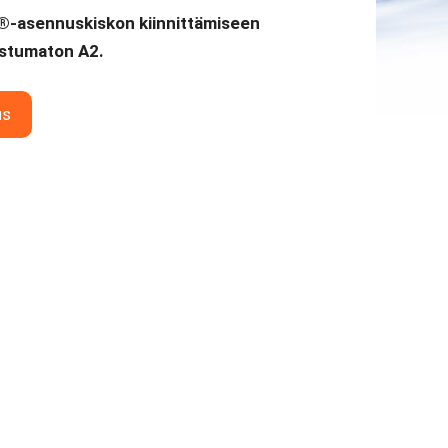
L®-asennuskiskon kiinnittämiseen
ostumaton A2.
us