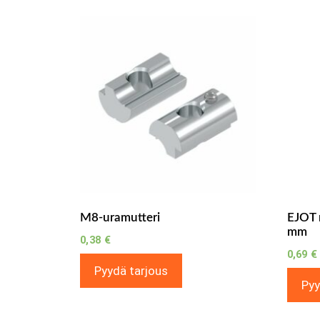
M8-uramutteri
EJOT 
mm
0,38
€
0,69
€
Pyydä tarjous
Pyy