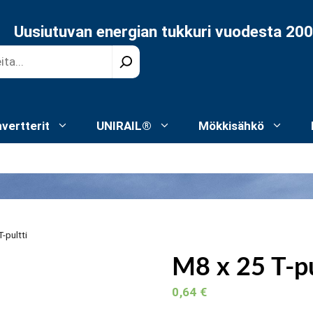
Uusiutuvan energian tukkuri vuodesta 20
nvertterit
UNIRAIL®
Mökkisähkö
-pultti
M8 x 25 T-pu
0,64
€