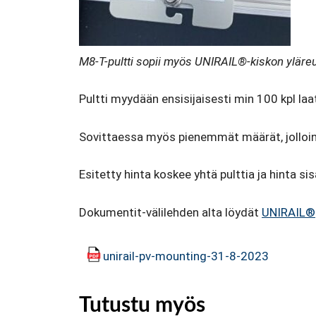
M8-T-pultti sopii myös UNIRAIL®-kiskon yläreu
Pultti myydään ensisijaisesti min 100 kpl laatik
Sovittaessa myös pienemmät määrät, joll
Esitetty hinta koskee yhtä pulttia ja hinta sis
Dokumentit-välilehden alta löydät
UNIRAIL®
unirail-pv-mounting-31-8-2023
Tutustu myös