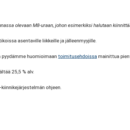
nassa olevaan M8-uraan, johon esimerkiksi halutaan kiinnittää
oissa asentaville liikkeille ja jälleenmyyjille.
oin pyydämme huomioimaan
toimitusehdoissa
mainittua pient
ältää 25,5 % alv.
-kiinnikejärjestelmän ohjeen.