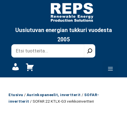
Siirry
sisältöön
Uusiutuvan energian tukkuri vuodesta
2005
Oma
Valikk
tili
Etusivu
/
Aurinkopaneelit, invertterit
/
SOFAR-
invertterit
/ SOFAR 22 KTLX-G3 verkkoinvertteri