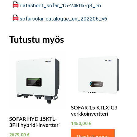
datasheet_sofar_15-24ktlx-g3_en
sofarsolar-catalogue_en_202206_v6
Tutustu myös
SOFAR 15 KTLX-G3
verkkoinvertteri
SOFAR HYD 15KTL-
1453,00
€
3PH hybridi-invertteri
2679,00
€
Pyydä tarjous