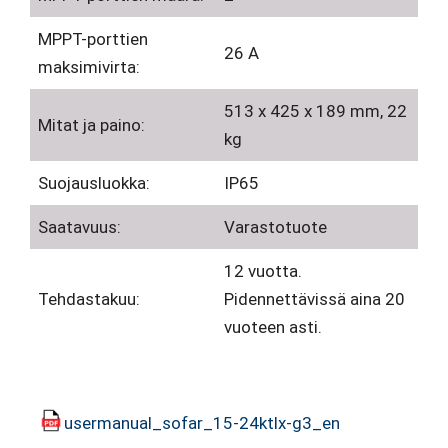
MPPT-porttien
26 A
maksimivirta:
513 x 425 x 189 mm, 22
Mitat ja paino:
kg
Suojausluokka:
IP65
Saatavuus:
Varastotuote
12 vuotta.
Tehdastakuu:
Pidennettävissä aina 20
vuoteen asti.
usermanual_sofar_15-24ktlx-g3_en