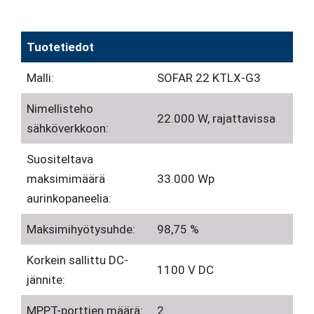
Tuotetiedot
Malli:
SOFAR 22 KTLX-G3
Nimellisteho
22.000 W, rajattavissa
sähköverkkoon:
Suositeltava
maksimimäärä
33.000 Wp
aurinkopaneelia:
Maksimihyötysuhde:
98,75 %
Korkein sallittu DC-
1100 V DC
jännite:
MPPT-porttien määrä:
2