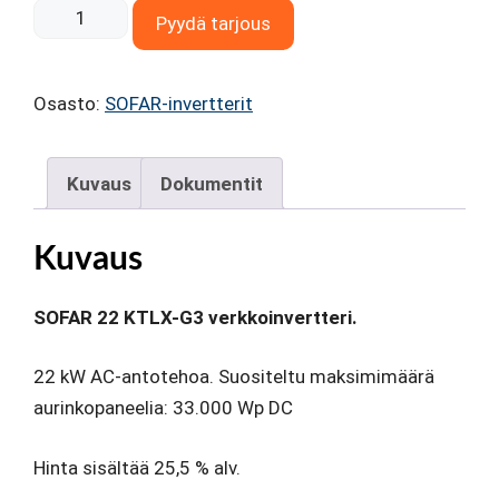
SOFAR
Pyydä tarjous
22
KTLX-
Osasto:
SOFAR-invertterit
G3
verkkoinvertteri
määrä
Kuvaus
Dokumentit
Kuvaus
SOFAR 22 KTLX-G3 verkkoinvertteri.
22 kW AC-antotehoa. Suositeltu maksimimäärä
aurinkopaneelia: 33.000 Wp DC
Hinta sisältää 25,5 % alv.