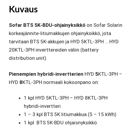
Kuvaus
Sofar BTS 5K-BDU-ohjainyksikkö
on Sofar Solarin
korkeajännite-litiumakkujen ohjainyksikkö, jota
tarvitaan BTS 5K-akkujen ja HYD 5KTL-3PH … HYD
20KTL-3PH inverttereiden väliin (battery
distribution unit).
Pienempien hybridi-invertterien
HYD
5
KTL-3PH –
HYD
8
KTL-3PH normaali kokoonpano on:
1 kpl HYD 5KTL-3PH – HYD 8KTL-3PH
hybridi-invertteri
1 – 3 kpl BTS 5K litiumakkua (5 – 15 kWh)
1 kpl BTS 5K-BDU ohjaisnyksikkö.