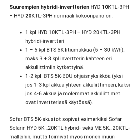
Suurempien hybridi-invertterien
HYD
10
KTL-3PH
– HYD
20
KTL-3PH normaali kokoonpano on:
1 kpl HYD 10KTL-3PH – HYD 20KTL-3PH
hybridi-invertteri
1 – 6 kpl BTS 5K litiumakkua (5 – 30 kWh),
maks 3 + 3 kpl invertterin kahteen eri
akkuliittimiin kytkettyinä.
1-2 kpl BTS 5K-BDU ohjaisnyksikköä (yksi
jos 1-3 kpl akkua yhteen akkuliittimeen, kaksi
jos 4-6 akkua ja molemmat akkuliittimet
ovat invertterissä käytössä).
Sofar BTS 5K-akustot sopivat esimerkiksi Sofar
Solarin HYD 5K…20KTL hybrid- sekä ME 5K…20KTL-
malleihin, mutta toimivat myös monen muun