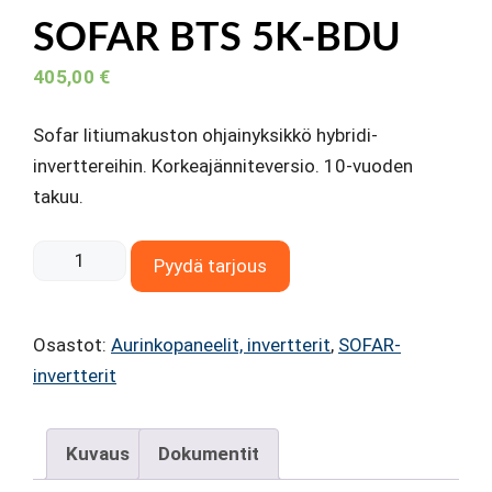
SOFAR BTS 5K-BDU
405,00
€
Sofar litiumakuston ohjainyksikkö hybridi-
inverttereihin. Korkeajänniteversio. 10-vuoden
takuu.
SOFAR
Pyydä tarjous
BTS
5K-
Osastot:
Aurinkopaneelit, invertterit
,
SOFAR-
BDU
invertterit
määrä
Kuvaus
Dokumentit