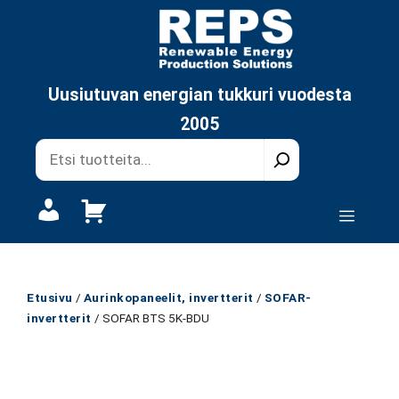
Siirry
sisältöön
Uusiutuvan energian tukkuri vuodesta
2005
Oma
Valikk
tili
Etusivu
/
Aurinkopaneelit, invertterit
/
SOFAR-
invertterit
/ SOFAR BTS 5K-BDU