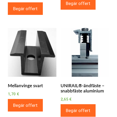
Begär offert
Begär offert
Mellanvinge svart
UNIRAIL®-ändfäste –
snabbfäste aluminium
1,70
€
2,65
€
Begär offert
Begär offert