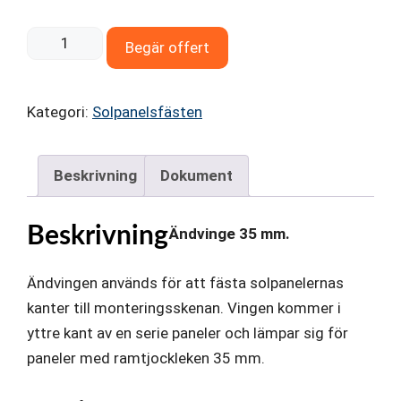
Ändvinge
Begär offert
35
mm
Kategori:
Solpanelsfästen
mängd
Beskrivning
Dokument
Beskrivning
Ändvinge 35 mm.
Ändvingen används för att fästa solpanelernas
kanter till monteringsskenan. Vingen kommer i
yttre kant av en serie paneler och lämpar sig för
paneler med ramtjockleken 35 mm.