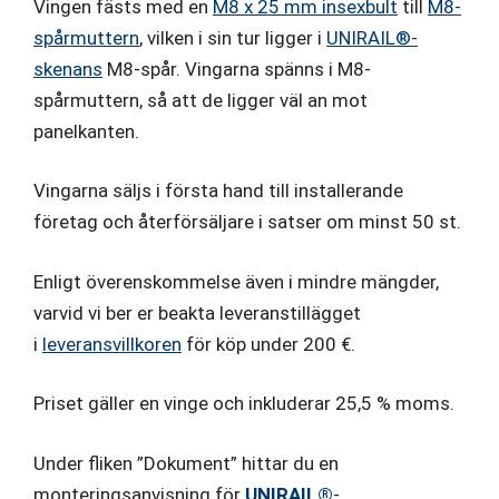
Vingen fästs med en
M8 x 25 mm insexbult
till
M8-
spårmuttern
, vilken i sin tur ligger i
UNIRAIL®-
skenans
M8-spår. Vingarna spänns i M8-
spårmuttern, så att de ligger väl an mot
panelkanten.
Vingarna säljs i första hand till installerande
företag och återförsäljare i satser om minst 50 st.
Enligt överenskommelse även i mindre mängder,
varvid vi ber er beakta leveranstillägget
i
leveransvillkoren
för köp under 200 €.
Priset gäller en vinge och inkluderar 25,5 % moms.
Under fliken ”Dokument” hittar du en
monteringsanvisning för
UNIRAIL®
-