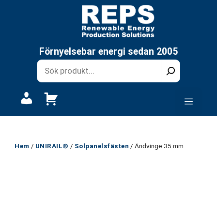
Hoppa
till
innehåll
Förnyelsebar energi sedan 2005
Mitt
Meny
konto
Hem
/
UNIRAIL®
/
Solpanelsfästen
/ Ändvinge 35 mm