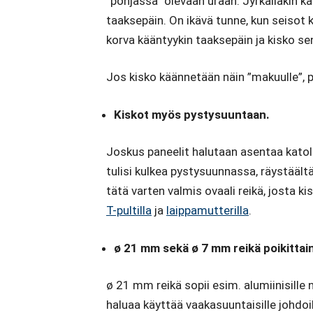
”pohjassa” olevaan uraan. Jyrkälläkin ka
taaksepäin. On ikävä tunne, kun seisot 
korva kääntyykin taaksepäin ja kisko s
Jos kisko käännetään näin ”makuulle”, p
Kiskot myös pystysuuntaan.
Joskus paneelit halutaan asentaa katoll
tulisi kulkea pystysuunnassa, räystäältä
tätä varten valmis ovaali reikä, josta ki
T-pultilla
ja
laippamutterilla
.
ø 21 mm sekä ø 7 mm reikä poikittai
ø 21 mm reikä sopii esim. alumiinisille nk
haluaa käyttää vaakasuuntaisille johdoil