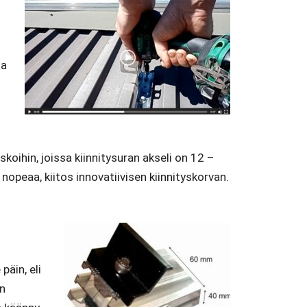
ia
koihin, joissa kiinnitysuran akseli on 12 –
 nopeaa, kiitos innovatiivisen kiinnityskorvan.
äin, eli
on