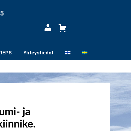
05
Oma
tili
REPS
Yhteystiedot
umi- ja
kiinnike.