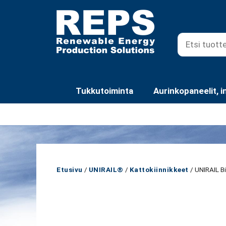
Siirry
sisältöön
Tukkutoiminta
Aurinkopaneelit, i
Etusivu
/
UNIRAIL®
/
Kattokiinnikkeet
/ UNIRAIL Bi