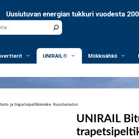
Uusiutuvan energian tukkuri vuodesta 20
nvertterit
UNIRAIL®
Mökkisähkö
tumi- ja trapetsipeltikiinnike. Ruostumaton
UNIRAIL Bit
trapetsipelti