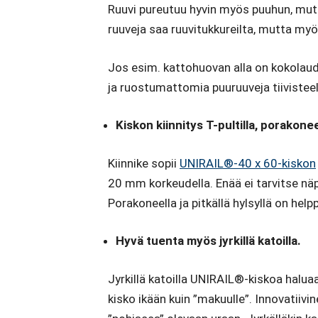
Ruuvi pureutuu hyvin myös puuhun, mutta 
ruuveja saa ruuvitukkureilta, mutta myös
Jos esim. kattohuovan alla on kokolaud
ja ruostumattomia puuruuveja tiivisteel
Kiskon kiinnitys T-pultilla, porakone
Kiinnike sopii
UNIRAIL®-40 x 60-kiskon
20 mm korkeudella. Enää ei tarvitse näpe
Porakoneella ja pitkällä hylsyllä on help
Hyvä tuenta myös jyrkillä katoilla.
Jyrkillä katoilla UNIRAIL®-kiskoa halua
kisko ikään kuin ”makuulle”. Innovatiivin