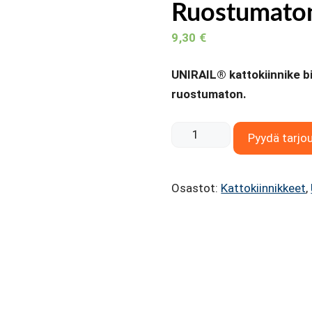
Ruostumato
9,30
€
UNIRAIL® kattokiinnike bit
ruostumaton.
UNIRAIL
Pyydä tarjo
Bitumi-
ja
Osastot:
Kattokiinnikkeet
,
trapetsipeltikiinnike.
Ruostumaton
määrä