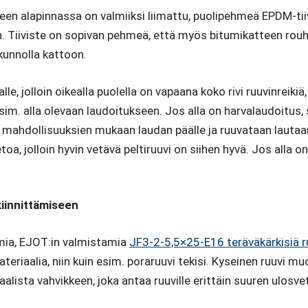
een alapinnassa on valmiiksi liimattu, puolipehmeä EPDM-tiivi
n. Tiiviste on sopivan pehmeä, että myös bitumikatteen rouh
y kunnolla kattoon.
, jolloin oikealla puolella on vapaana koko rivi ruuvinreikiä,
 esim. alla olevaan laudoitukseen. Jos alla on harvalaudoitus
, mahdollisuuksien mukaan laudan päälle ja ruuvataan lautaa
jolloin hyvin vetävä peltiruuvi on siihen hyvä. Jos alla on 
iinnittämiseen
ia, EJOT:in valmistamia
JF3-2-5,5×25-E16 teräväkärkisiä r
teriaalia, niin kuin esim. poraruuvi tekisi. Kyseinen ruuvi m
iaalista vahvikkeen, joka antaa ruuville erittäin suuren ulosv