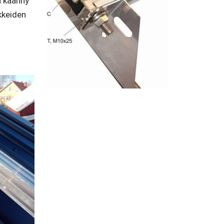
a käänny
kkeiden