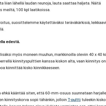
liian lähellä laudan reunoja, lauta saattaa haljeta. Näitä
 meiltä, 100 kpl laatikoissa.
oitus, suosittelemme käytettäväksi teräväkärkisiä, leikkaav
lä.
ella edestä.
lisäksi myös moneen muuhun, markkinoilla oleviin 40 x 40 kis
rrellä kiinnityspulttien kanssa kiskon alta, vaan kiinnitys on
poa kiinnittää kisko kiinnikkeeseen.
a ehkä kääntää siten, että 60-mm-osuus suunnataan harjalle p
en kiinnityskorva sopii tähänkin, jolloin
T-pultti
tuleekin kisk