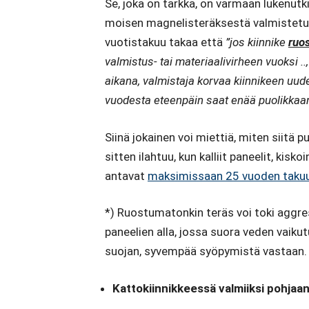
Se, joka on tarkka, on varmaan lukenutk
moisen magnelisteräksestä valmistetu
vuotistakuu takaa että
”jos kiinnike
ruo
valmistus- tai materiaalivirheen vuoksi 
aikana, valmistaja korvaa kiinnikeen uudel
vuodesta eteenpäin saat enää puolikkaan
Siinä jokainen voi miettiä, miten siitä p
sitten ilahtuu, kun kalliit paneelit, ki
antavat
maksimissaan 25 vuoden taku
*) Ruostumatonkin teräs voi toki aggre
paneelien alla, jossa suora veden vaiku
suojan, syvempää syöpymistä vastaan.
Kattokiinnikkeessä valmiiksi pohjaan