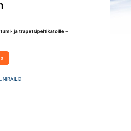
n
umi- ja trapetsipeltikatoille –
us
UNIRAIL®