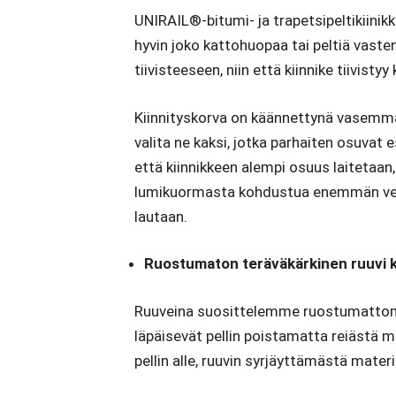
UNIRAIL®-bitumi- ja trapetsipeltikiinikk
hyvin joko kattohuopaa tai peltiä vaste
tiivisteeseen, niin että kiinnike tiivisty
Kiinnityskorva on käännettynä vasemmalle
valita ne kaksi, jotka parhaiten osuvat
että kiinnikkeen alempi osuus laitetaan
lumikuormasta kohdustua enemmän vetoa, 
lautaan.
Ruostumaton teräväkärkinen ruuvi k
Ruuveina suosittelemme ruostumattom
läpäisevät pellin poistamatta reiästä ma
pellin alle, ruuvin syrjäyttämästä mater