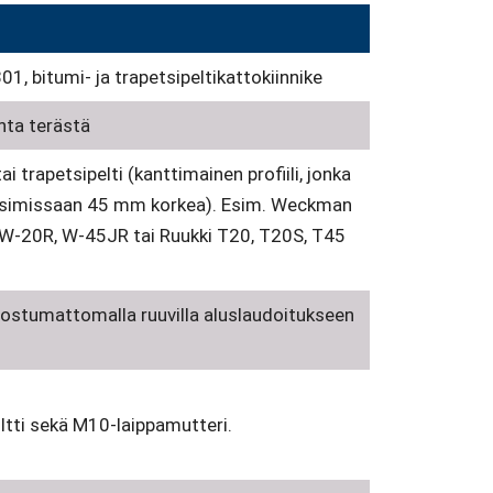
, bitumi- ja trapetsipeltikattokiinnike
ta terästä
i trapetsipelti (kanttimainen profiili, jonka
ksimissaan 45 mm korkea). Esim. Weckman
W-20R, W-45JR tai Ruukki T20, T20S, T45
ostumattomalla ruuvilla aluslaudoitukseen
tti sekä M10-laippamutteri.