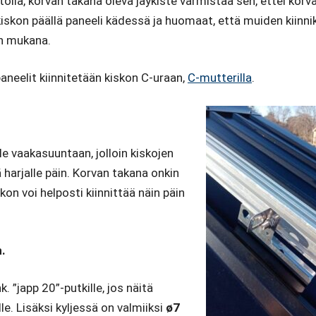
tolla, korvan takana oleva jäykiste varmistaa sen, ettei korv
kiskon päällä paneeli kädessä ja huomaat, että muiden kiinni
en mukana.
aneelit kiinnitetään kiskon C-uraan,
C-mutterilla
.
e vaakasuuntaan, jolloin kiskojen
 harjalle päin. Korvan takana onkin
skon voi helposti kiinnittää näin päin
n.
. ”japp 20”-putkille, jos näitä
le. Lisäksi kyljessä on valmiiksi
ø7