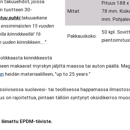
in takuuehdot, joissa
Pituus 188 x 
n tuotteen 30-
Mitat:
78 mm. Kisko
stuu puhki
takuuaikana
mm. Pohjalev
.., ensimmäisten 15 vuoden
50 kpl. Sovi
la kiinnikkeellä! 16
Pakkauskoko:
pientoimitusl
 uuden kiinnikkeen….”
.
uolikkaasta kiinnikkeestä
skoineen makaavat myrskyn jäljiltä maassa tai auton päällä. Ma
un
heidän materiaalilleen, ”up to 25 years.”
ssiivisessa suolavesi- tai teollisessa happamassa ilmastoss
tus on rajoitettua, pintaan tällöin syntynyt oksidikerros m
 liimattu EPDM-tiiviste.