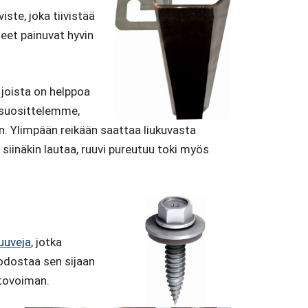
ste, joka tiivistää
eet painuvat hyvin
 joista on helppoa
, suosittelemme,
n. Ylimpään reikään saattaa liukuvasta
siinäkin lautaa, ruuvi pureutuu toki myös
uuveja
, jotka
uodostaa sen sijaan
etovoiman.