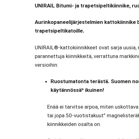
UNIRAIL Bitumi- ja trapetsipeltikiinnike, r
Aurinkopaneelijärjestelmien kattokiinnike b
trapetsipeltikatoille.
UNIRAIL®-kattokiinnikkeet ovat sarja uusia
parannettuja kiinnikkeitä, verrattuna markkinoi
versioihin:
Ruostumatonta terästä. Suomen nor
käytännössä* ikuinen!
Enää ei tarvitse arpoa, miten uskottava
tai jopa 50-vuotistakuut” magnelisterä
kiinnikkeiden osalta on.