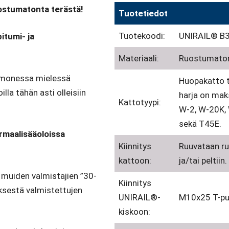
uostumatonta terästä!
Tuotetiedot
Tuotekoodi:
UNIRAIL® B301
itumi- ja
Materiaali:
Ruostumaton
, monessa mielessä
Huopakatto ta
lla tähän asti olleisiin
harja on ma
Kattotyypi:
W-2, W-20K, 
sekä T45E.
maalisääoloissa
Kiinnitys
Ruuvataan ru
kattoon:
ja/tai peltiin.
 muiden valmistajien ”30-
Kiinnitys
ksestä valmistettujen
UNIRAIL®-
M10x25 T-pul
kiskoon: